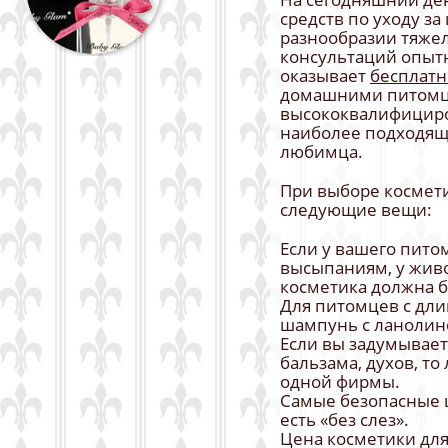
средств по уходу за
разнообразии тяжел
консультаций опытн
оказывает
бесплатн
домашними питомц
высококвалифициро
наиболее подходящ
любимца.
При выборе космети
следующие вещи:
Если у вашего пито
высыпаниям, у живо
косметика должна б
Для питомцев с дл
шампунь с ланолин
Если вы задумывае
бальзама, духов, т
одной фирмы.
Самые безопасные 
есть «без слез».
Цена косметики для