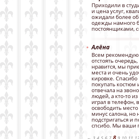
Приходили в студ
и цена услуг, кв
ожидали более об
одежды намного б
постоянщиками, с
Алёна
Всем рекомендую 
отстоять очередь,
нравится, мы при
места и очень удо
кировке. Спасибо
покупать костюм и
отвечала на звон
людей, а кто-то и
играл в телефон, 
освободить место 
минус салона, но
подстригаться и п
спсибо. Мы ваши 
8
←
3
4
5
6
7
9
10
11
1