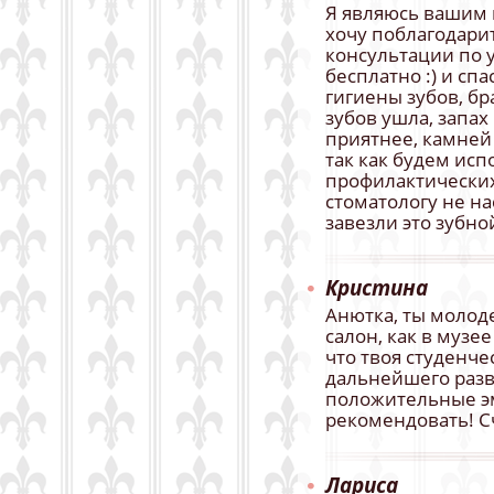
Я являюсь вашим 
хочу поблагодари
консультации по у
бесплатно :) и сп
гигиены зубов, бр
зубов ушла, запах
приятнее, камней 
так как будем исп
профилактических
стоматологу не на
завезли это зубно
Кристина
Анютка, ты молод
салон, как в музее
что твоя студенче
дальнейшего разв
положительные э
рекомендовать! Сч
Лариса