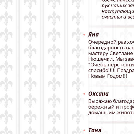
рук наших за
наступающим
счастья и все
Яна
Очередной раз х
благодарность ва
мастеру Светлане
Нюшечки. Мы зав
"Очень перспектив
спасибо!!!!! Позд
Новым Годом!!!
Оксана
Выражаю благодар
бережный и проф
домашним животны
Таня